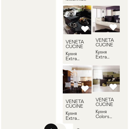
VENETA
VENETA
CUCINE
CUCINE
Extra-7
Millennium-
3
VENETA
VENETA
CUCINE
CUCINE
Кухня
Кухня
Extra
Extra
VENETA
VENETA
CUCINE
CUCINE
Extra-9
Extra-8
VENETA
VENETA
CUCINE
CUCINE
Кухня
Кухня
Colors
Extra
VENETA
VENETA
CUCINE
CUCINE