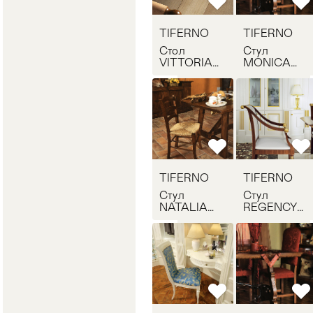
TIFERNO
TIFERNO
Стол
Стул
VITTORIA
MONICA
TIFERNO
TIFERNO
3081
3548
TIFERNO
TIFERNO
Стул
Стул
NATALIA
REGENCY
TIFERNO
TIFERNO
3517
COMP002