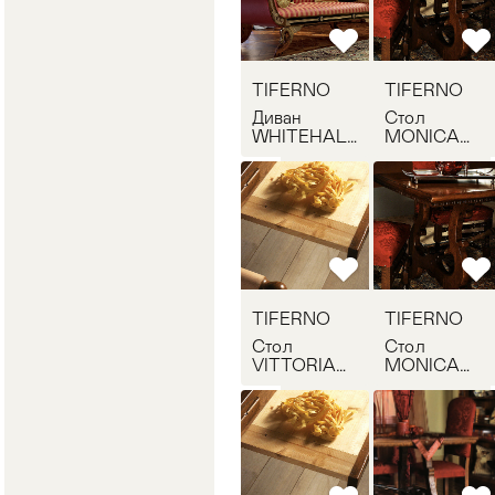
TIFERNO
TIFERNO
Диван
Стол
WHITEHALL
MONICA
TIFERNO
TIFERNO
COMP006
3465
TIFERNO
TIFERNO
Стол
Стол
VITTORIA
MONICA
TIFERNO
TIFERNO
3081
3465