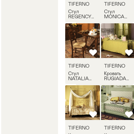
TIFERNO
TIFERNO
Стул
Стул
REGENCY
MONICA
TIFERNO
TIFERNO
COMP003
3548
TIFERNO
TIFERNO
Стул
Кровать
NATALIA
RUGIADA
TIFERNO
TIFERNO
3517
3912
TIFERNO
TIFERNO