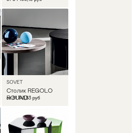
В корзину
SOVET
Столик REGOLO
ROUND
от 81 741,83 руб
В корзину