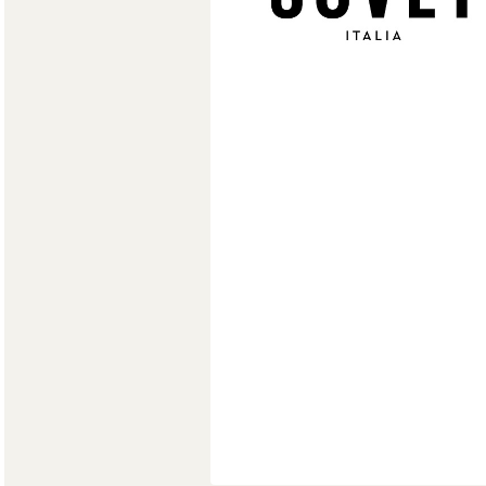
Мягкая мебель
Хранение
>
Кровати
Комоды и 
Столы
>
Мебель дл