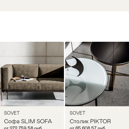
SOVET
SOVET
Софа SLIM SOFA
Столик PIKTOR
от 272 759,58 руб
от 65 608,57 руб