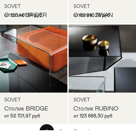
SOVET
SOVET
Столик SPIDER
Столик SWAN
от 120 461,64 руб
от 69 910,78 руб
В корзину
В корзину
SOVET
SOVET
Столик BRIDGE
Столик RUBINO
от 52 701,97 руб
от 123 688,30 руб
1
2
3
4