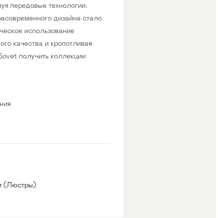
уя передовые технологии.
расовременного дизайна стало
рческое использование
го качества и кропотливая
Sovet получить коллекции
ния
и (Люстры)