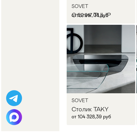
SOVET
Столик TULIP
от 52 917,08 руб
В корзину
SOVET
Столик TAKY
от 104 328,39 руб