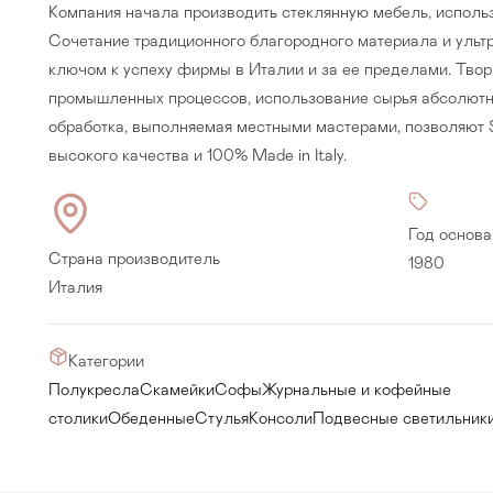
Компания начала производить стеклянную мебель, использ
Сочетание традиционного благородного материала и ульт
ключом к успеху фирмы в Италии и за ее пределами. Тво
промышленных процессов, использование сырья абсолютно
обработка, выполняемая местными мастерами, позволяют 
высокого качества и 100% Made in Italy.
Год основа
Страна производитель
1980
Италия
Категории
Прихожая
>
>
Полукресла
Скамейки
Софы
Журнальные и кофейные
столики
Обеденные
Стулья
Консоли
Подвесные светильник
тумбы
Детская мебель
>
>
Двери и перегородки
я ванных комнат
>