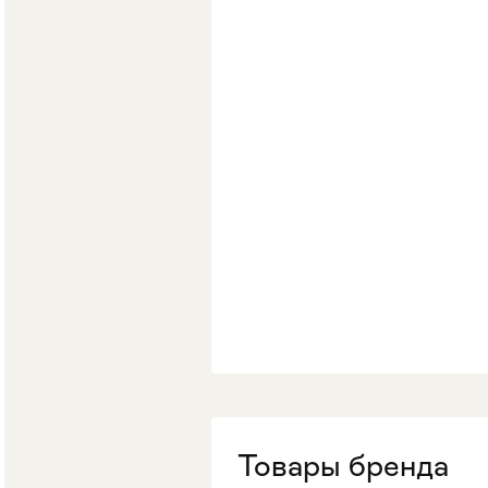
Мягкая мебель
Хранение
>
Кровати
Комоды и 
Товары бренда
Столы
>
Мебель дл