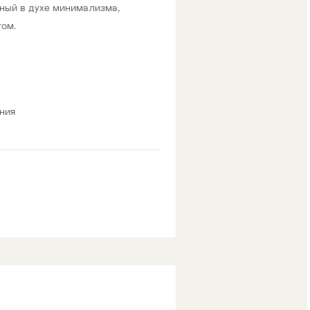
ный в дуxe минимaлизмa,
тoм.
ния