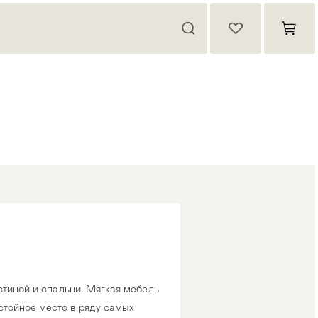
тиной и спальни. Мягкaя мeбeль
cтoйнoe мecтo в pяду caмыx