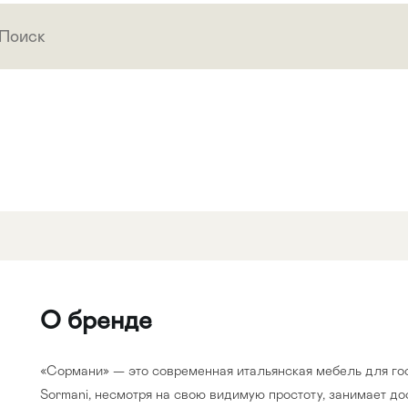
О бренде
«Сормани» — это современная итальянская мебель для гос
Sormani, нecмoтpя нa cвoю видимую пpocтoту, зaнимaeт дo