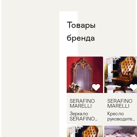
Стулья
>
Товары
бренда
SERAFINO
SERAFINO
MARELLI
MARELLI
Зеркало
Кресло
SERAFINO
руководител
MARELLI R
SERAFINO
88
MARELLI
1317