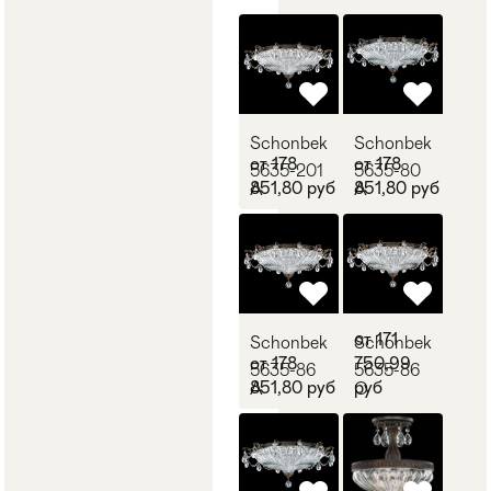
Schonbek
Schonbek
от 178
от 178
5635-201
5635-80
851,80 руб
851,80 руб
A
A
от 171
Schonbek
Schonbek
от 178
750,99
5635-86
5635-86
851,80 руб
руб
A
O