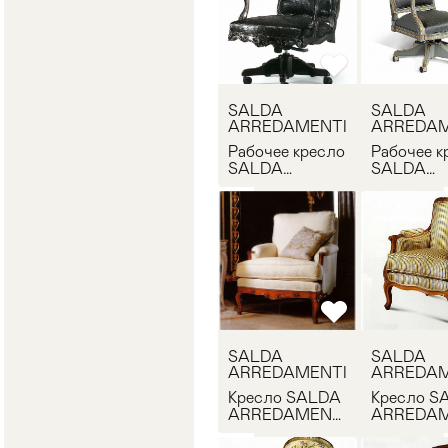
SALDA
SALDA
ARREDAMENTI
ARREDAM
Рабочее кресло
Рабочее к
SALDA
SALDA
ARREDAMENTI
ARREDAM
B/01 Gir
D/19 GIR
SALDA
SALDA
ARREDAMENTI
ARREDAM
Кресло SALDA
Кресло S
ARREDAMENTI
ARREDAM
8507
8218