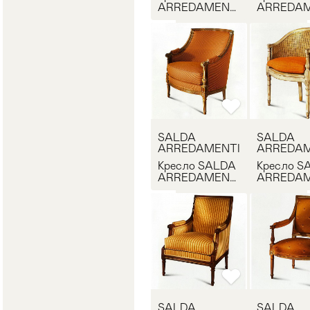
ARREDAMENTI
ARREDAM
8440
7239
SALDA
SALDA
ARREDAMENTI
ARREDAM
Кресло SALDA
Кресло S
ARREDAMENTI
ARREDAM
8416
5542
SALDA
SALDA