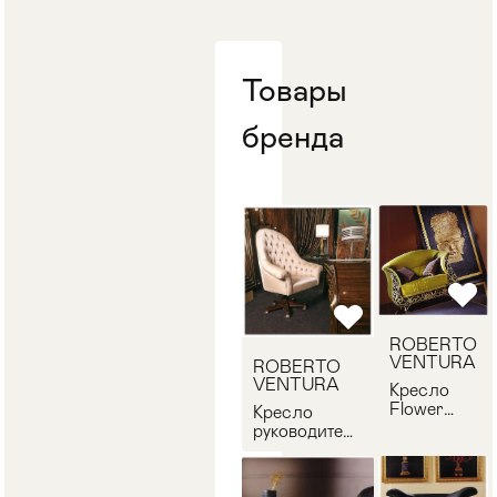
Стулья
>
Товары
бренда
ROBERTO
VENTURA
ROBERTO
VENTURA
Кресло
Flower
Кресло
ROBERTO
руководителя
VENTURA
ROBERTO
PT313
VENTURA
PT20.02