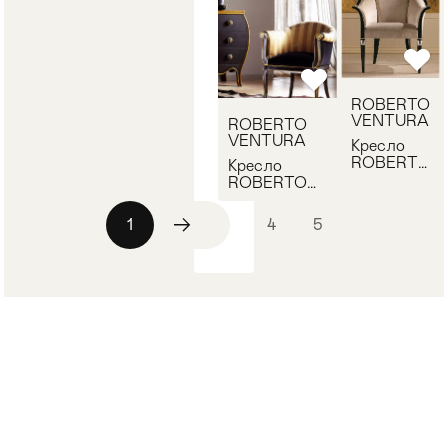
ROBERTO
VENTURA
ROBERTO
VENTURA
Кресло
ROBERTO
Кресло
VENTURA
ROBERTO
PT860
VENTURA
PC349
1
2
3
4
5