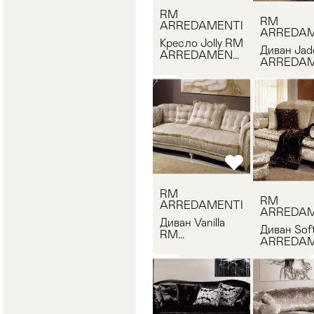
RM
RM
ARREDAMENTI
ARREDAM
Кресло Jolly RM
Диван Ja
ARREDAMENTI
ARREDAM
Jolly
A840
RM
RM
ARREDAMENTI
ARREDAM
Диван Vanilla
Диван Sof
RM
ARREDAM
ARREDAMENTI
Softly
A851