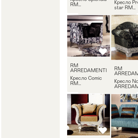
Кресло Pr
RM
star RM
ARREDAMENTI
ARREDAM
Splendid
1046.P.F21
RM
RM
ARREDAMENTI
ARREDAM
Кресло Comic
Кресло N
RM
ARREDAM
ARREDAMENTI
Noble-pol
A862