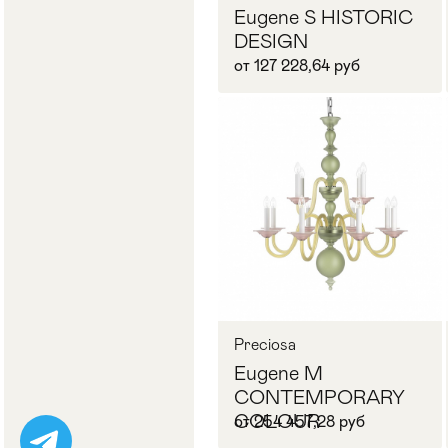
Eugene S HISTORIC
DESIGN
от 127 228,64 руб
Запросить цену
Preciosa
Eugene M
CONTEMPORARY
COLOUR
от 254 457,28 руб