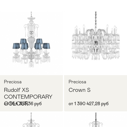
Preciosa
Preciosa
Rudolf XS
Crown S
CONTEMPORARY
COLOUR
от 554 353,36 руб
от 1 390 427,28 руб