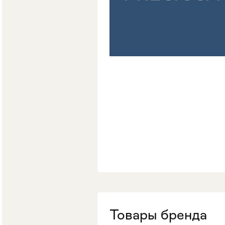
Мягкая мебель
Хранение
>
Кровати
Комоды и 
Товары бренда
Столы
>
Мебель дл