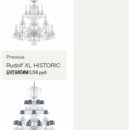
Запросить цену
Preciosa
Rudolf XL HISTORIC
DESIGN
от 1 417 690,56 руб
Запросить цену