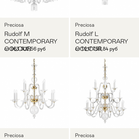
Preciosa
Preciosa
Rudolf M
Rudolf L
CONTEMPORARY
CONTEMPORARY
COLOUR
COLOUR
от 963 302,56 руб
от 1 217 759,84 руб
Запросить цену
Запросить цену
Preciosa
Preciosa