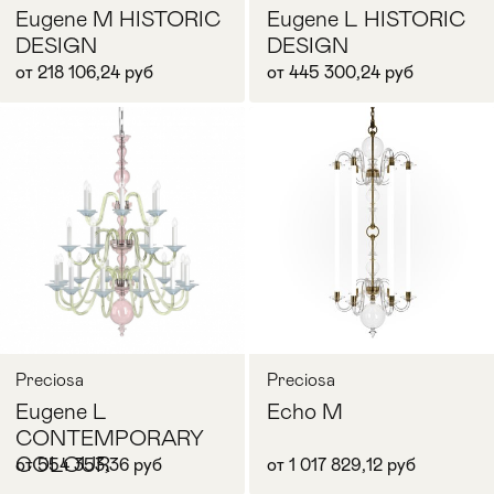
Eugene M HISTORIC
Eugene L HISTORIC
DESIGN
DESIGN
от 218 106,24 руб
от 445 300,24 руб
Запросить цену
Запросить цену
Preciosa
Preciosa
Eugene L
Echo M
CONTEMPORARY
COLOUR
от 554 353,36 руб
от 1 017 829,12 руб