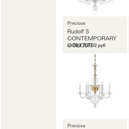
Preciosa
Rudolf S
CONTEMPORARY
COLOUR
от 699 757,52 руб
Запросить цену
Preciosa