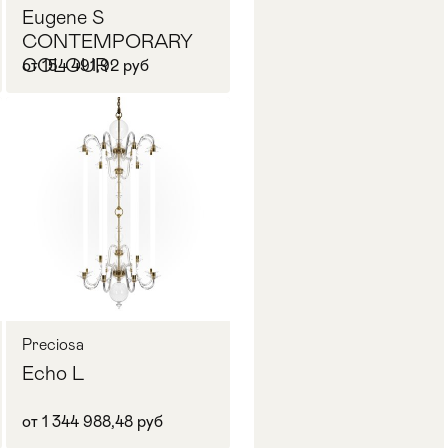
Eugene S
CONTEMPORARY
COLOUR
от 154 491,92 руб
Запросить цену
Preciosa
Echo L
от 1 344 988,48 руб