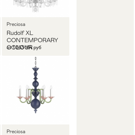
Preciosa
Rudolf XL
CONTEMPORARY
COLOUR
от 1 363 164 руб
Запросить цену
Preciosa