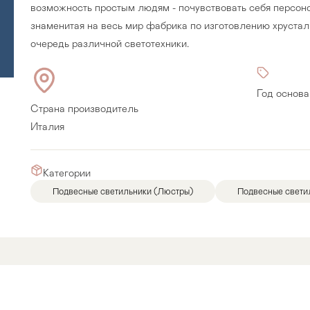
возможность простым людям - почувствовать себя персоно
знаменитая на весь мир фабрика по изготовлению хрустал
очередь различной светотехники.
Год основа
Страна производитель
Италия
Категории
Подвесные светильники (Люстры)
Подвесные свети
Прихожая
>
>
тумбы
Детская мебель
>
>
Двери и перегородки
я ванных комнат
>