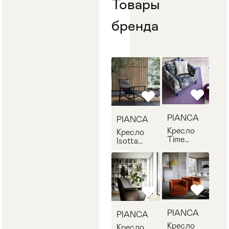
Товары
Стулья
>
бренда
PIANCA
PIANCA
Кресло
Кресло
Time
Isotta
PIANCA
PIANCA
D9TB092
D9TT077
PIANCA
PIANCA
Кресло
Кресло