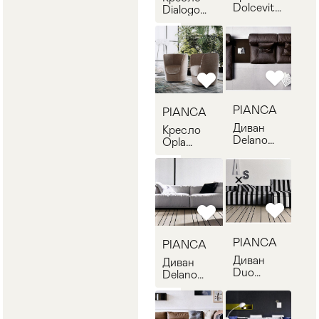
Dolcevita
Dialogo
PIANCA
PIANCA
D9DC985
D9DG080
PIANCA
PIANCA
Диван
Кресло
Delano
Opla
PIANCA
PIANCA
DL39TB
D9OP000
PIANCA
PIANCA
Диван
Диван
Duo
Delano
PIANCA
PIANCA
D9DU167
D9DL16B
+