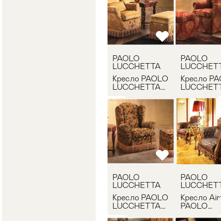
PAOLO
PAOLO
LUCCHETTA
LUCCHET
Кресло PAOLO
Кресло P
LUCCHETTA
LUCCHET
Anita pl
Anita/A pl
PAOLO
PAOLO
LUCCHETTA
LUCCHET
Кресло PAOLO
Кресло Air
LUCCHETTA
PAOLO
Mary pl
LUCCHET