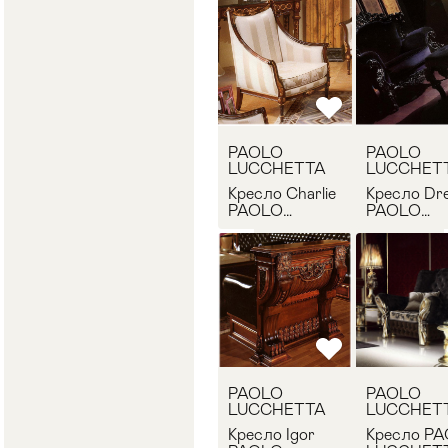
AC.010.01
PAOLO
PAOLO
LUCCHETTA
LUCCHET
Кресло Charlie
Кресло Dr
PAOLO
PAOLO
LUCCHETTA
LUCCHET
AC.020.01
AC.026.01
PAOLO
PAOLO
LUCCHETTA
LUCCHET
Кресло Igor
Кресло P