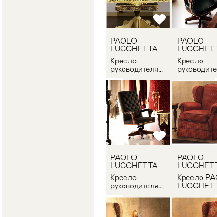
PAOLO
PAOLO
LUCCHETTA
LUCCHET
Кресло
Кресло
руководителя
руководит
PAOLO
PAOLO
LUCCHETTA
LUCCHET
EVERLASTING
Yuri pl gr
poltrona
girevole
PAOLO
PAOLO
LUCCHETTA
LUCCHET
Кресло
Кресло P
руководителя
LUCCHET
Igor PAOLO
Napoleone
LUCCHETTA
KA.033.01