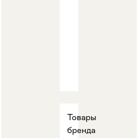
Стулья
>
Товары
бренда