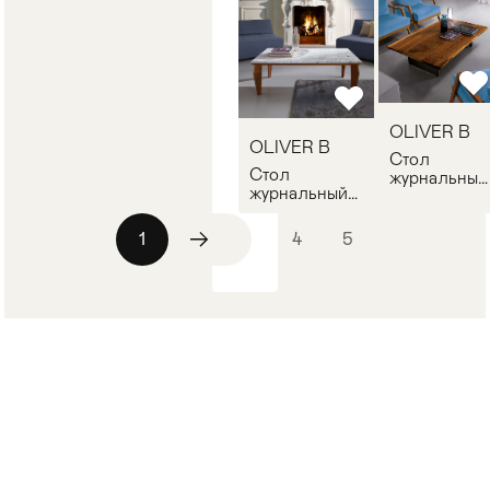
OLIVER B
OLIVER B
Стол
Стол
журнальный
журнальный
OLIVER B
OLIVER B
DALLAS 02
ALA
1
2
3
4
5