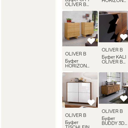
HORIZON
OLIVER B
OLIVER B
CI1100
HZ1100
OLIVER B
OLIVER B
Буфет KALI
Буфет
OLIVER B
HORIZON
KA1000
OLIVER B
HZ1200
OLIVER B
OLIVER B
Буфет
Буфет
BUDDY 3D
TISCHLEIN