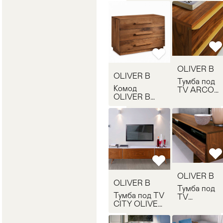
OLIVER B
OLIVER B
Тумба под
Комод
TV ARCO
OLIVER B
OLIVER B
REST 03
AR1100
OLIVER B
OLIVER B
Тумба под
Тумба под TV
TV
CITY OLIVER
HORIZON
B CI1400
OLIVER B
HZ1400