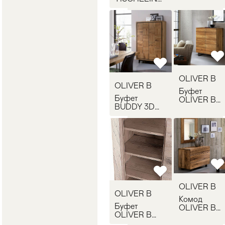
OLIVER B
OLIVER B
BU2000
TL1200
OLIVER B
OLIVER B
Буфет
Буфет
OLIVER B
BUDDY 3D
QUADRA
OLIVER B
02
BU2200
OLIVER B
OLIVER B
Комод
Буфет
OLIVER B
OLIVER B
LETTO 01
QUADRA 04