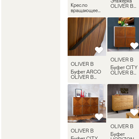
Этажерка
Кресло
OLIVER B
вращающееся
MODULAR
OLIVER B
STELLA
OLIVER B
OLIVER B
Буфет CITY
Буфет ARCO
OLIVER B
OLIVER B
CY1200
AR2400
OLIVER B
OLIVER B
Буфет
Буфет CITY