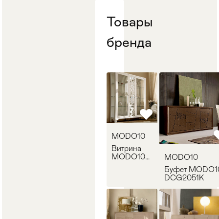
Стулья
>
Товары
бренда
MODO10
Витрина
MODO10
MODO10
PFG3051K-
Буфет MODO1
I
DCG2051K