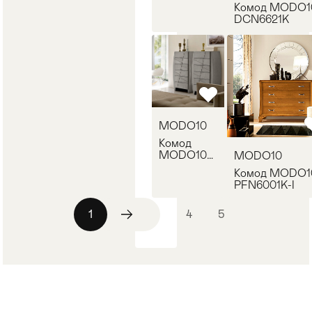
DCN6041K
Комод MODO1
DCN6621K
MODO10
Комод
MODO10
MODO10
DCN6641K
Комод MODO1
PFN6001K-I
1
2
3
4
5