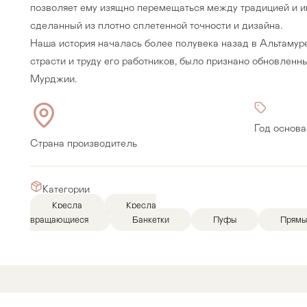
позволяет ему изящно перемещаться между традицией и и
сделанный из плотно сплетенной точности и дизайна.
Наша история началась более полувека назад в Альтамуре,
страсти и труду его работников, было признано обновлен
Мурджии.
Год основа
Страна производитель
Категории
Кресла
Кресла
вращающиеся
Банкетки
Пуфы
Прямы
Прихожая
>
>
тумбы
Детская мебель
>
>
Двери и перегородки
я ванных комнат
>