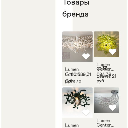
Товары
бренда
Lumen
от 33
Center
Lumen
Italia
Center
от 80 589,31
094,39
Leaves 21
Italia
руб
руб
Coral/p
Lumen
Center
Lumen