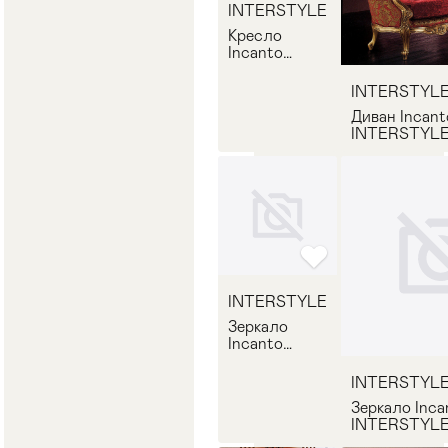
INTERSTYLE
Кресло
Incanto
INTERSTYLE
IN2146
INTERSTYL
Диван Incant
INTERSTYLE
INTERSTYLE
Зеркало
Incanto
INTERSTYLE
IN2180
INTERSTYL
Зеркало Inca
INTERSTYLE