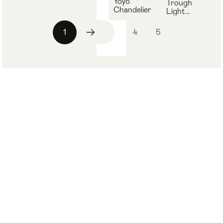
Yoyo
Trough
Chandelier
Light
Chandelier
1
2
3
4
5
г. Москва, Ленинский проспект, 85
Пн-Вс: 9:00 - 20:00
+7 (499) 350-32-94
info@artobject.ru
Каталог
О компании
Наша команда