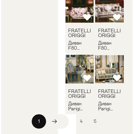
101
100
FRATELLI
FRATELLI
ORIGGI
ORIGGI
Диван
Диван
F80
F80
FRATELLI
FRATELLI
ORIGGI
ORIGGI
207
206
FRATELLI
FRATELLI
ORIGGI
ORIGGI
Диван
Диван
Parigi
Parigi
FRATELLI
FRATELLI
ORIGGI
ORIGGI
1
2
3
4
5
501
500