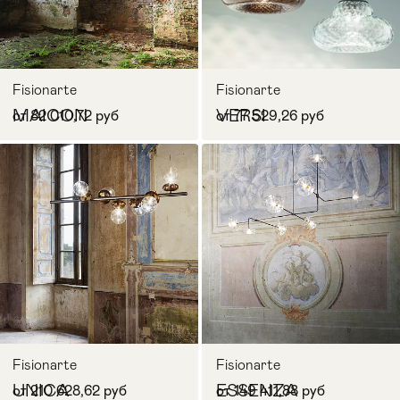
Fisionarte
Fisionarte
MAICON
VERSI
от 82 010,72 руб
от 77 529,26 руб
Fisionarte
Fisionarte
UNICA
ESSENZA
от 210 628,62 руб
от 149 411,88 руб