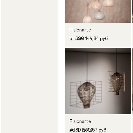
Fisionarte
Luce
от 690 144,84 руб
Fisionarte
ATTIMO
от 89 539,57 руб