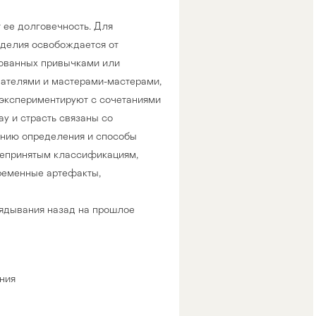
 ее долговечность. Для
зделия освобождается от
тованных привычками или
здателями и мастерами-мастерами,
и экспериментируют с сочетаниями
у и страсть связаны со
ению определения и способы
бщепринятым классификациям,
ременные артефакты,
лядывания назад на прошлое
ния