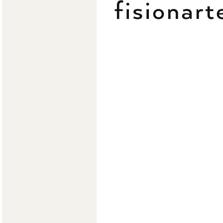
Мягкая мебель
Хранение
>
Кровати
Комоды и 
Столы
>
Мебель дл