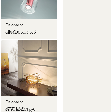
Fisionarte
UNO+
от 47 055,33 руб
Fisionarte
ATTIMO
от 93 662,51 руб