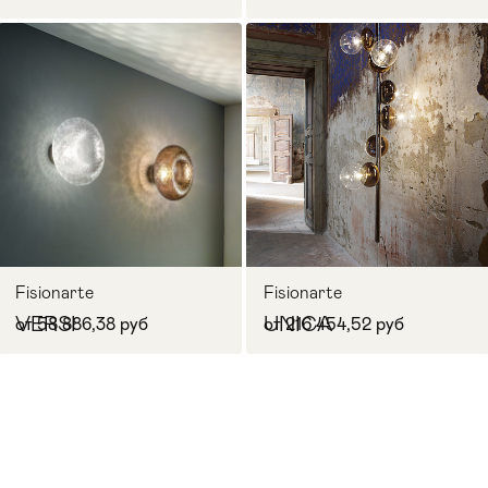
Fisionarte
Fisionarte
VERSI
UNICA
от 58 886,38 руб
от 216 454,52 руб