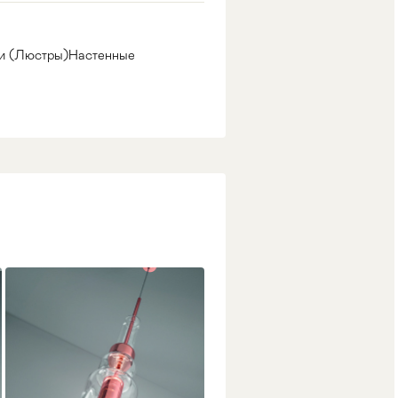
и (Люстры)
Настенные