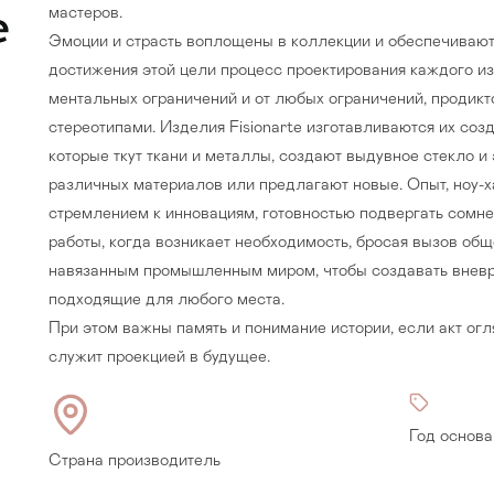
мастеров.
Эмоции и страсть воплощены в коллекции и обеспечивают
достижения этой цели процесс проектирования каждого и
ментальных ограничений и от любых ограничений, продик
стереотипами. Изделия Fisionarte изготавливаются их со
которые ткут ткани и металлы, создают выдувное стекло 
различных материалов или предлагают новые. Опыт, ноу-ха
стремлением к инновациям, готовностью подвергать сомн
работы, когда возникает необходимость, бросая вызов о
навязанным промышленным миром, чтобы создавать внев
подходящие для любого места.
При этом важны память и понимание истории, если акт ог
служит проекцией в будущее.
Прихожая
>
>
тумбы
Детская мебель
>
>
Год основа
Страна производитель
Двери и перегородки
я ванных комнат
>