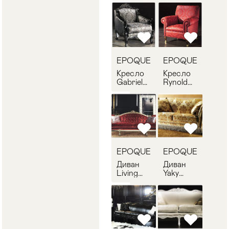
Maxim 2
Colin 1
EPOQUE
EPOQUE
Кресло
Кресло
Gabriel
Rynold
EPOQUE
EPOQUE
Gabriel 3
Rynold
EPOQUE
EPOQUE
Диван
Диван
Living
Yaky
EPOQUE
EPOQUE
Living
Yaky 1