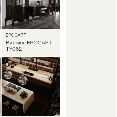
EPOCART
Витрина EPOCART
TY062
Запросить цену