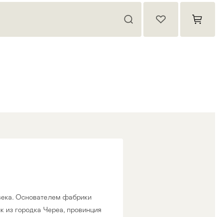
 века. Основателем фабрики
 из городка Череа, провинция