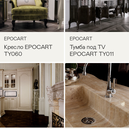
EPOCART
EPOCART
Кресло EPOCART
Тумба под TV
TY060
EPOCART TY011
Запросить цену
Запросить цену