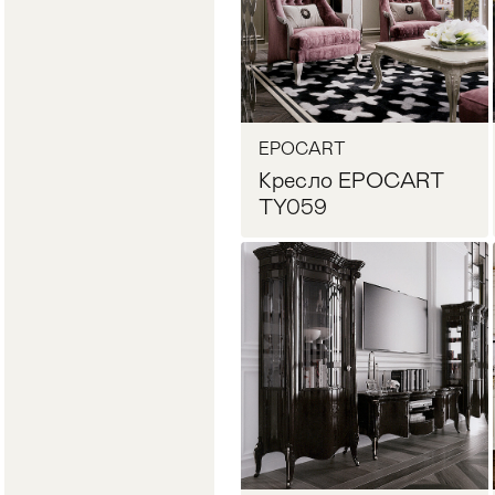
EPOCART
Кресло EPOCART
TY059
Запросить цену