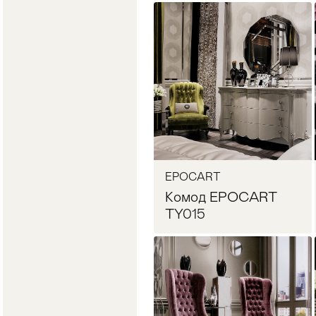
Запросить цену
EPOCART
Комод EPOCART
TY015
Запросить цену