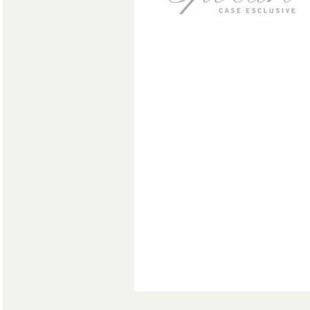
Мягкая мебель
Хранение
>
Кровати
Комоды и 
Столы
>
Мебель дл