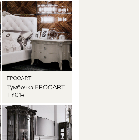
Запросить цену
EPOCART
Тумбочка EPOCART
TY014
Запросить цену