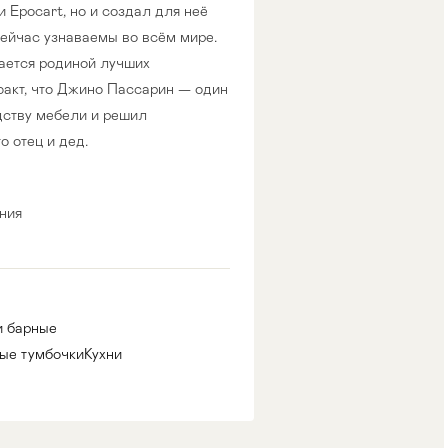
 Epocart, но и создал для неё
сейчас узнаваемы во всём мире.
тается родиной лучших
факт, что Джино Пассарин — один
одству мебели и решил
о отец и дед.
ния
и барные
ые тумбочки
Кухни