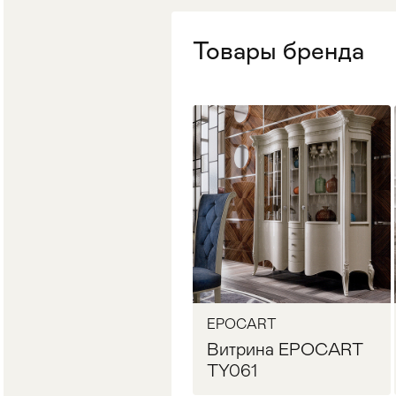
Стулья
>
Товары бренда
EPOCART
Витрина EPOCART
TY061