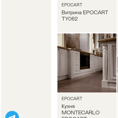
EPOCART
Витрина EPOCART
TY062
Запросить цену
EPOCART
Кухня
MONTECARLO