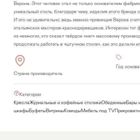
Верона. Этот человек стал не только основателем фабрики
уникальный стиль, благодаря чему, изделия этого бренда 
И это не удивительно, ведь именно провинция Верона счи
итальянских мастеров-краснодеревщиков. Интересен тот 
из немногих, кто сказал твёрдое «нет» массовому произв
продолжать работать в «штучном стиле», как это делали ег
Год основа
Страна производитель
Категории
Кресла
Журнальные и кофейные столики
Обеденные
Бары 
Прихожая
>
>
шкафы
Буфеты
Витрины
Комоды
Мебель под TV
Прикроватн
тумбы
Детская мебель
>
>
Двери и перегородки
я ванных комнат
>