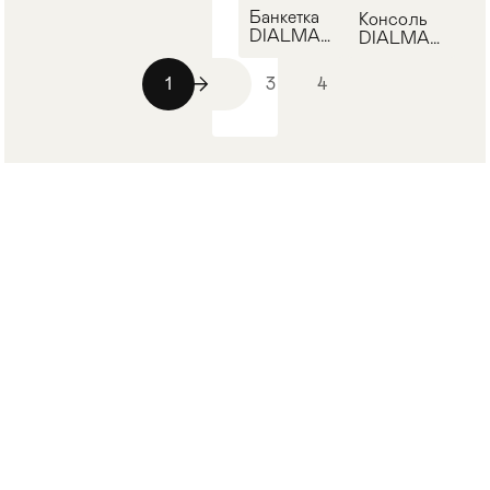
Банкетка
Консоль
DIALMA
DIALMA
BROWN
BROWN
DB001253
DB001708
1
2
3
4
г. Москва, Ленинский проспект, 85
Пн-Вс: 9:00 - 20:00
+7 (499) 350-32-94
info@artobject.ru
Каталог
О компании