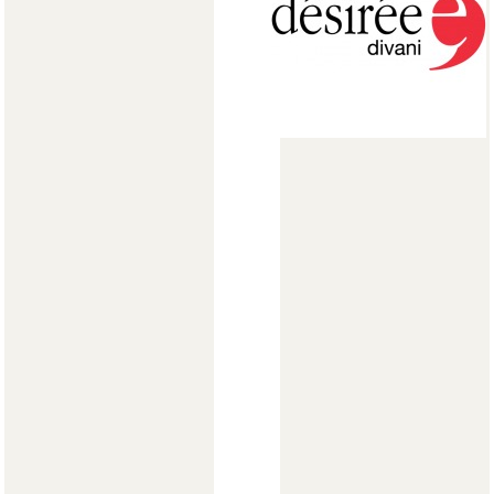
Мягкая мебель
Хранение
>
Кровати
Комоды и 
Столы
Мебель дл
>