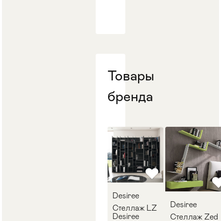
Стулья
>
Товары
бренда
Desiree
Desiree
Стеллаж LZ
Desiree
Стеллаж Zed