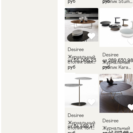
Arlon Small
руб
руб
столик Stum
Desiree
Desiree
Desiree
Desiree
Журнальный
от 55 005,23
от 289 630,98
столик Sabi
Журнальный
Desiree
руб
руб
столик Kara
Desiree
Desiree
Desiree
Журнальный
от 84 499,41
столик Yori
Журнальный
Desiree
руб
от 47 797,65 