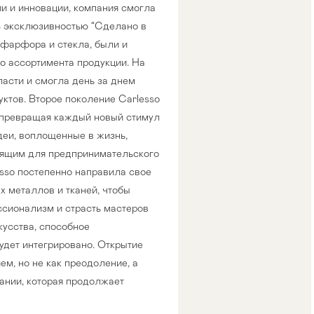
ии и инновации, компания смогла
с эксклюзивностью “Сделано в
 фарфора и стекла, были и
о ассортимента продукции. На
ласти и смогла день за днем
ктов. Второе поколение Carlesso
 превращая каждый новый стимул
деи, воплощенные в жизнь,
дящим для предпринимательского
esso постепенно направила свое
 металлов и тканей, чтобы
сионализм и страсть мастеров
кусства, способное
удет интегрировано. Открытие
, но не как преодоление, а
ании, которая продолжает