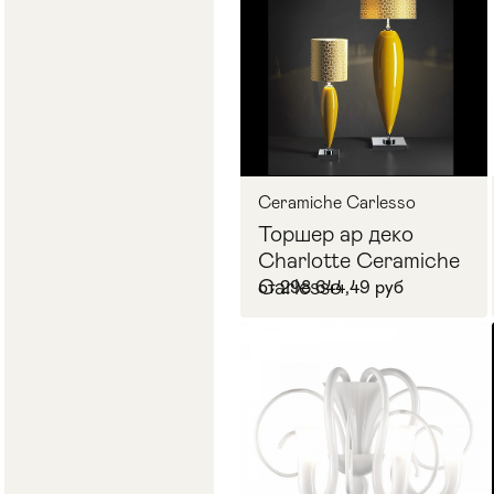
Ceramiche Carlesso
Торшер ар деко
Charlotte Ceramiche
Carlesso
от 298 644,49 руб
В корзину