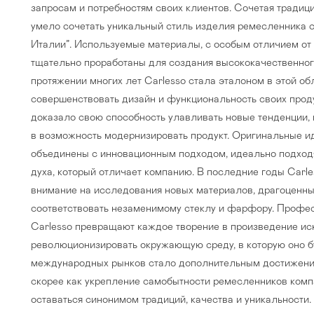
запросам и потребностям своих клиентов. Сочетая традиц
умело сочетать уникальный стиль изделия ремесленника 
Италии”. Используемые материалы, с особым отличием от
тщательно проработаны для создания высококачественног
протяжении многих лет Carlesso стала эталоном в этой об
совершенствовать дизайн и функциональность своих проду
доказало свою способность улавливать новые тенденции,
в возможность модернизировать продукт. Оригинальные и
объединены с инновационным подходом, идеально подхо
духа, который отличает компанию. В последние годы Carl
внимание на исследования новых материалов, драгоценных
соответствовать незаменимому стеклу и фарфору. Профес
Carlesso превращают каждое творение в произведение ис
Прихожая
>
>
революционизировать окружающую среду, в которую оно б
международных рынков стало дополнительным достижением
тумбы
Детская мебель
>
>
скорее как укрепление самобытности ремесленников комп
оставаться синонимом традиций, качества и уникальности.
Двери и перегородки
я ванных комнат
>