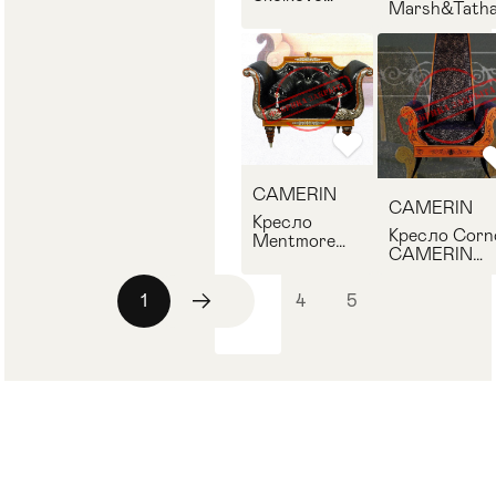
Marsh&Tath
CAMERIN
CAMERIN 13
1006
CAMERIN
CAMERIN
Кресло
Кресло Corn
Mentmore
CAMERIN
CAMERIN
1004
194
1
2
3
4
5