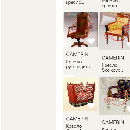
Рабочее
кресло
кресло
Ambassador
Regency
CAMERIN
CAMERIN
198
158E
CAMERIN
CAMERIN
Кресло
Кресло
руководителя
Skolkovo
Georgiana
CAMERIN
CAMERIN
1007
199
CAMERIN
CAMERIN
Кресло
Кресло