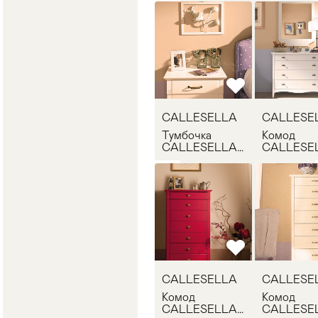
CALLESELLA
CALLESE
Тумбочка
Комод
CALLESELLA
CALLESE
TURANDOT
BUTTERF
COMODINO
COMO
CALLESELLA
CALLESE
Комод
Комод
CALLESELLA
CALLESE