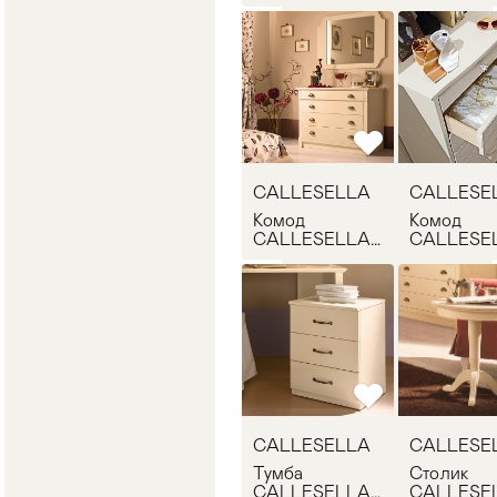
TURANDOT
BUTTERF
SETTIMANALE
SETTIMA
CALLESELLA
CALLESE
Комод
Комод
CALLESELLA
CALLESE
TURANDOT
SETTIMA
COMO
CALLESELLA
CALLESE
Тумба
Столик
CALLESELLA
CALLESE