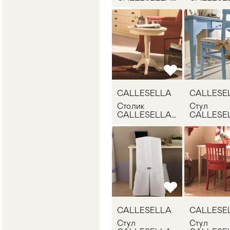
CASSETTIERA
TAVOLIN
CALLESELLA
CALLESE
Столик
Стул
CALLESELLA
CALLESE
TAVOLINO
FIORE SE
CALLESELLA
CALLESE
Стул
Стул