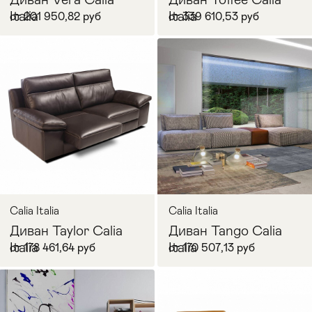
Italia
Italia
от 201 950,82 руб
от 339 610,53 руб
В корзину
В корзину
Calia Italia
Calia Italia
Диван Taylor Calia
Диван Tango Calia
Italia
Italia
от 178 461,64 руб
от 170 507,13 руб