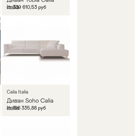
Italia
от 339 610,53 руб
В корзину
Calia Italia
Диван Soho Calia
Italia
от 196 335,88 руб