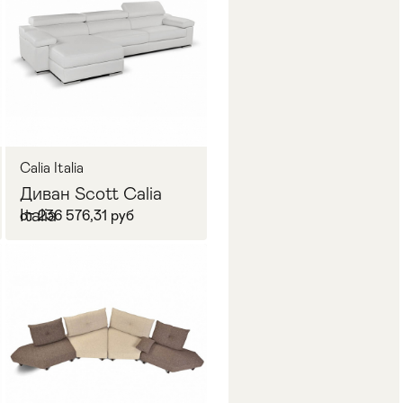
В корзину
Calia Italia
Диван Scott Calia
Italia
от 236 576,31 руб
В корзину