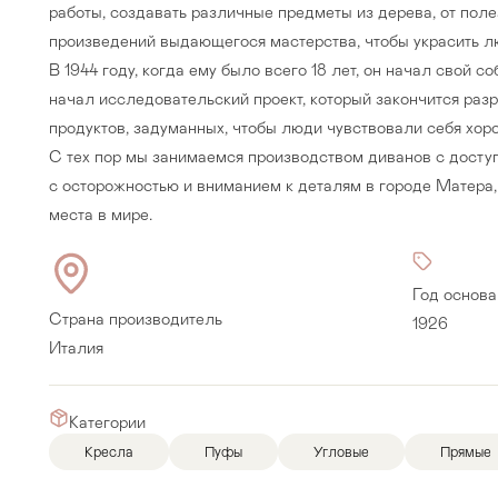
работы, создавать различные предметы из дерева, от пол
произведений выдающегося мастерства, чтобы украсить л
В 1944 году, когда ему было всего 18 лет, он начал свой с
начал исследовательский проект, который закончится раз
продуктов, задуманных, чтобы люди чувствовали себя хоро
С тех пор мы занимаемся производством диванов с дост
с осторожностью и вниманием к деталям в городе Матера,
места в мире.
Год основа
Страна производитель
1926
Италия
Прихожая
>
>
Категории
тумбы
Детская мебель
>
>
Кресла
Пуфы
Угловые
Прямые
Двери и перегородки
я ванных комнат
>