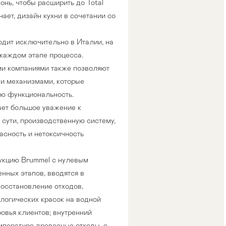
нь, чтобы расширить до Total
нает, дизайн кухни в сочетании со
одит исключительно в Италии, на
 каждом этапе процесса.
ми компаниями также позволяют
ми механизмами, которые
ую функциональность.
ает большое уважение к
 сути, производственную систему,
пасность и нетоксичность
укцию Brummel с нулевым
нных этапов, вводятся в
восстановление отходов,
логических красок на водной
овья клиентов; внутренний
мпературе древесные отходы, с