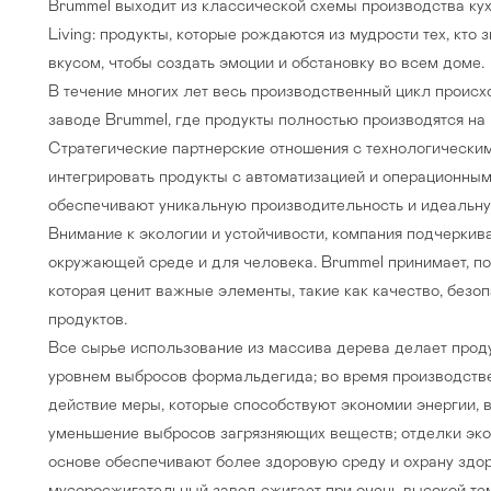
Brummel выходит из классической схемы производства кухо
Living: продукты, которые рождаются из мудрости тех, кто з
вкусом, чтобы создать эмоции и обстановку во всем доме.
В течение многих лет весь производственный цикл происх
заводе Brummel, где продукты полностью производятся на
Стратегические партнерские отношения с технологически
интегрировать продукты с автоматизацией и операционны
обеспечивают уникальную производительность и идеальн
Внимание к экологии и устойчивости, компания подчеркив
окружающей среде и для человека. Brummel принимает, по
которая ценит важные элементы, такие как качество, безо
продуктов.
Все сырье использование из массива дерева делает прод
уровнем выбросов формальдегида; во время производстве
действие меры, которые способствуют экономии энергии, 
уменьшение выбросов загрязняющих веществ; отделки эко
основе обеспечивают более здоровую среду и охрану здор
мусоросжигательный завод сжигает при очень высокой те