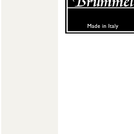
Мягкая мебель
Хранение
>
Кровати
Комоды и 
Столы
>
Мебель дл