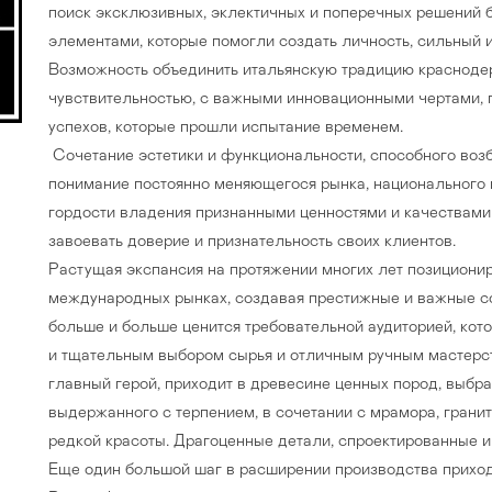
поиск эксклюзивных, эклектичных и поперечных решений
элементами, которые помогли создать личность, сильный 
Возможность объединить итальянскую традицию красноде
чувствительностью, с важными инновационными чертами, 
успехов, которые прошли испытание временем.
Сочетание эстетики и функциональности, способного возб
понимание постоянно меняющегося рынка, национального 
гордости владения признанными ценностями и качествами 
завоевать доверие и признательность своих клиентов.
Растущая экспансия на протяжении многих лет позициони
международных рынках, создавая престижные и важные со
больше и больше ценится требовательной аудиторией, кот
и тщательным выбором сырья и отличным ручным мастерст
Прихожая
>
>
главный герой, приходит в древесине ценных пород, выбра
выдержанного с терпением, в сочетании с мрамора, гранит
тумбы
Детская мебель
>
>
редкой красоты. Драгоценные детали, спроектированные 
Еще один большой шаг в расширении производства приход
Двери и перегородки
я ванных комнат
>