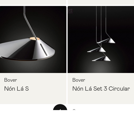
Bover
Bover
Nón Lá S
Nón Lá Set 3 Circular
1
2