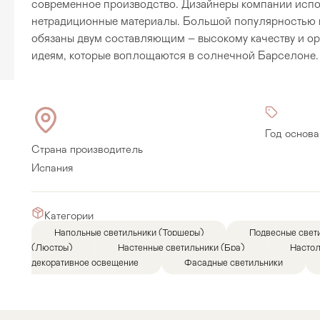
современное производство. Дизайнеры компании испо
нетрадиционные материалы. Большой популярностью 
обязаны двум составляющим – высокому качеству и о
идеям, которые воплощаются в солнечной Барселоне.
Год основа
Страна производитель
Испания
Категории
Напольные светильники (Торшеры)
Подвесные свет
Прихожая
>
>
(Люстры)
Настенные светильники (Бра)
Насто
декоративное освещение
Фасадные светильники
тумбы
Детская мебель
>
>
Двери и перегородки
я ванных комнат
>