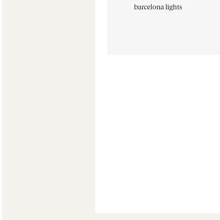
Мягкая мебель
Хранение
>
Кровати
Комоды и 
Столы
>
Мебель дл