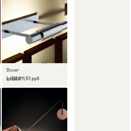
Bover
Liban
от 27 211,51 руб