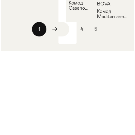
Комод
BOVA
Casanova
Комод
BOVA
Mediterraneo
17.100
BOVA 19.100
1
2
3
4
5
г. Москва, Ленинский проспект, 85
Пн-Вс: 9:00 - 20:00
+7 (499) 350-32-94
info@artobject.ru
О компании