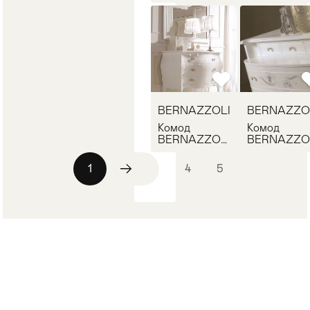
BERENICE
LEDA como
como
BERNAZZOLI
BERNAZZO
Комод
Комод
BERNAZZOLI
BERNAZZO
CLIZIA como
SIGNAC co
1
2
3
4
5