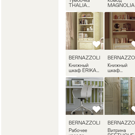
Тумбочка
Комод
THALIA
MAGNOLIA
BERNAZZOLI
BERNAZZO
SR561
SR548
BERNAZZOLI
BERNAZZO
Книжный
Книжный
шкаф ERIKA
шкаф
BERNAZZOLI
THALIA
SR509
BERNAZZO
SR529
BERNAZZOLI
BERNAZZO
Рабочее
Витрина