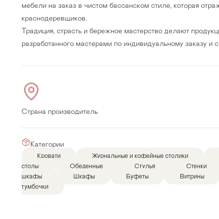
мебели на заказ в чистом бассанском стиле, которая отр
краснодеревщиков.
Традиция, страсть и бережное мастерство делают продукци
разработанного мастерами по индивидуальному заказу и с
Страна производитель
Категории
Кровати
Журнальные и кофейные столики
Прихожая
>
>
столы
Обеденные
Стулья
Стенки
шкафы
Шкафы
Буфеты
Витрины
тумбочки
тумбы
Детская мебель
>
>
Двери и перегородки
я ванных комнат
>