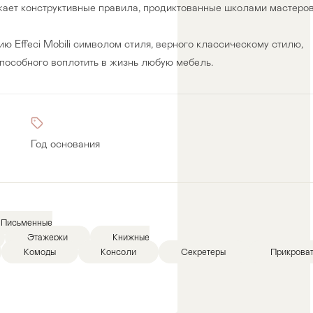
ажает конструктивные правила, продиктованные школами мастеров
ю Effeci Mobili символом стиля, верного классическому стилю,
пособного воплотить в жизнь любую мебель.
Год основания
Письменные
Этажерки
Книжные
Комоды
Консоли
Секретеры
Прикрова