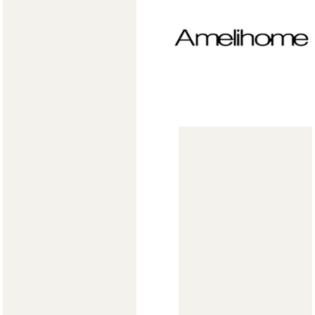
Мягкая мебель
Хранение
>
Кровати
Комоды и 
Столы
Мебель дл
>