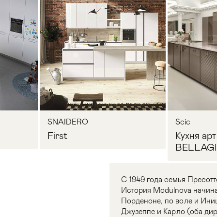
SNAIDERO
Scic
First
Кухня арт
BELLAGI
С 1949 года семья Пресот
История Modulnova начинае
Порденоне, по воле и Иниц
Джузеппе и Карло (оба дир