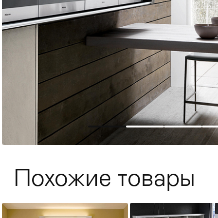
Мягкая мебель
Хранение
>
Похожие товары
Кровати
Комоды и 
Столы
>
Мебель дл