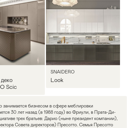
SNAIDERO
 деко
Look
O Scic
то занимается бизнесом в сфере меблировки
тся 30 лет назад (в 1988 году) во Фриули, в Прата-Ди-
иативе трех братьев: Дарио (ныне президент компании),
ектора Совета директоров) Пресотто. Семья Пресотто