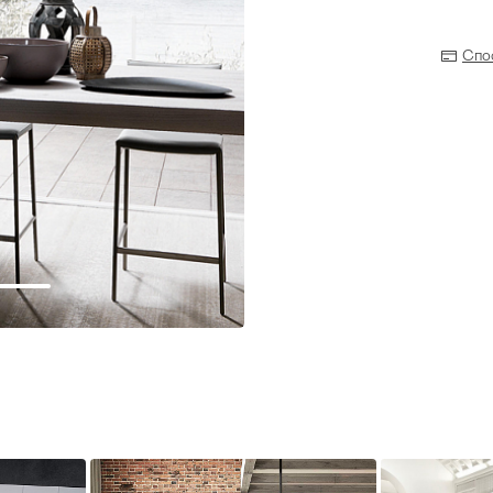
Спо
Прихожая
>
>
тумбы
Детская мебель
>
>
Двери и перегородки
я ванных комнат
>