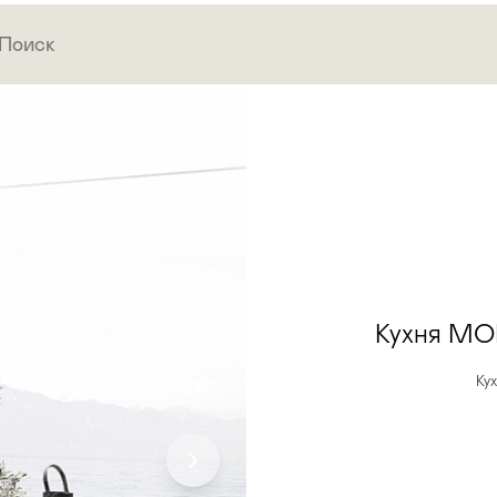
Кухня M
Ку