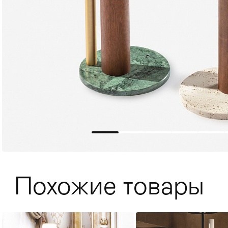
Мягкая мебель
Хранение
>
Похожие товары
Кровати
Комоды и 
Столы
>
Мебель дл