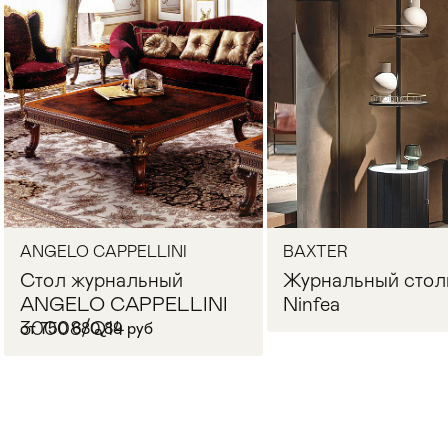
Стулья
>
ANGELO CAPPELLINI
BAXTER
Стол журнальный
Журнальный стол
ANGELO CAPPELLINI
Ninfea
30008/Q14
от 750 680,89 руб