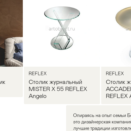
REFLEX
REFLEX
ик
Столик журнальный
Столик ж
MISTER X 55 REFLEX
ACCADE
Angelo
REFLEX 
Опираясь на опыт семьи Б
это дизайнерская компания
лучшие традиции изготовл