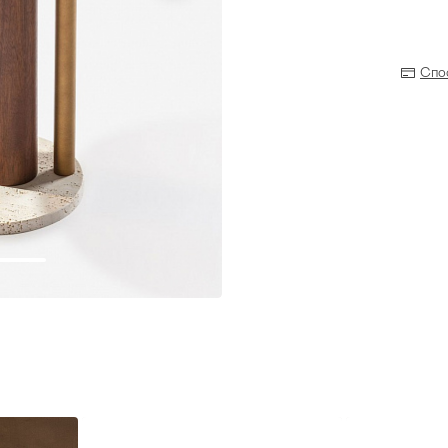
Спо
Прихожая
>
>
тумбы
Детская мебель
>
>
Двери и перегородки
я ванных комнат
>