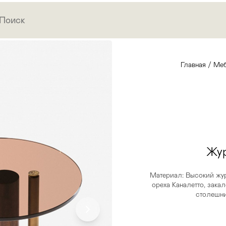
Главная
/
Меб
Жур
Материал: Высокий жур
ореха Каналетто, зака
столешни