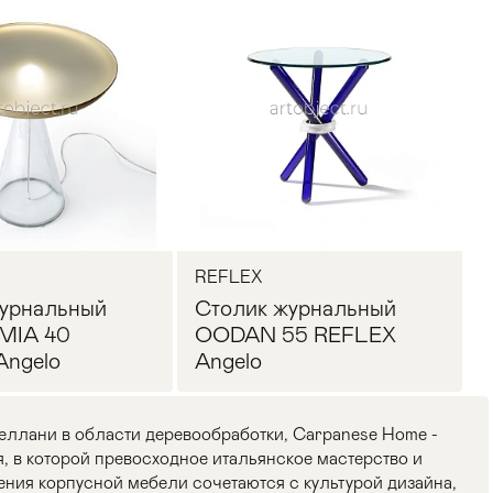
REFLEX
урнальный
Столик журнальный
MIA 40
OODAN 55 REFLEX
Angelo
Angelo
еллани в области деревообработки, Carpanese Home -
, в которой превосходное итальянское мастерство и
ения корпусной мебели сочетаются с культурой дизайна,