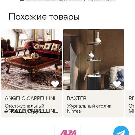
Похожие товары
ANGELO CAPPELLINI
BAXTER
RE
Стол журнальный
Журнальный столик
Ст
ANGELO CAPPELLINI
Ninfea
MI
от 746 881,13 руб
30008/Q14
An