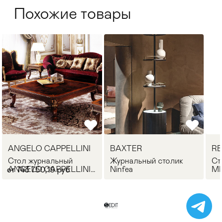
Похожие товары
ANGELO CAPPELLINI
BAXTER
RE
Стол журнальный
Журнальный столик
Ст
ANGELO CAPPELLINI
Ninfea
MI
от 743 750,19 руб
30008/Q14
An