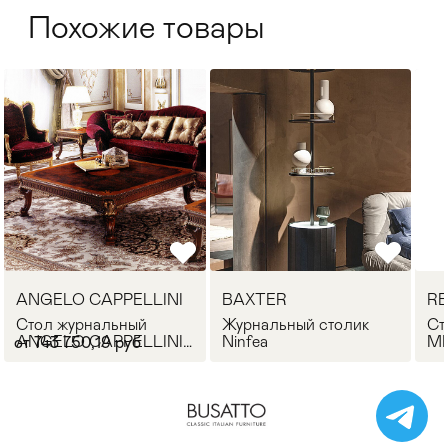
Похожие товары
ANGELO CAPPELLINI
BAXTER
RE
Стол журнальный
Журнальный столик
Ст
ANGELO CAPPELLINI
Ninfea
MI
от 743 750,19 руб
30008/Q14
An