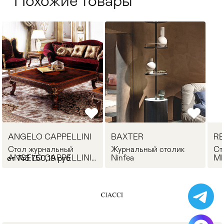
Похожие товары
ANGELO CAPPELLINI
BAXTER
RE
Стол журнальный
Журнальный столик
Ст
ANGELO CAPPELLINI
Ninfea
MI
от 743 750,19 руб
30008/Q14
An