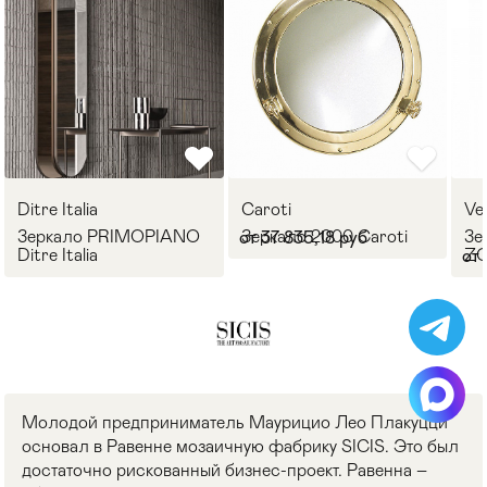
Ditre Italia
Caroti
Ve
Зеркало PRIMOPIANO
Зеркало 2000 Caroti
Зе
от 37 835,18 руб
Ditre Italia
ZO
от
Молодой предприниматель Маурицио Лео Плакуцци
основал в Равенне мозаичную фабрику SICIS. Это был
достаточно рискованный бизнес-проект. Равенна –