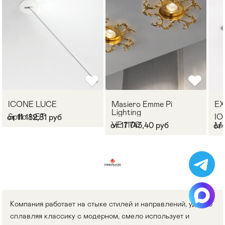
ICONE LUCE
Masiero Emme Pi
EX
Lighting
Spillo 1 iET
IO
от 11 182,81 руб
VE 1106
от 17 743,40 руб
Me
от 
Компания работает на стыке стилей и направлений, удачно
сплавляя классику с модерном, смело использует и