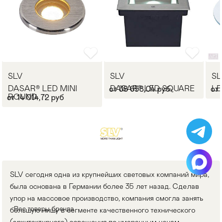
SLV
SLV
SL
DASAR® LED MINI
DASAR® LED SQUARE
LE
от 38 658,04 руб
от 
ROUND
от 14 014,72 руб
SLV сегодня одна из крупнейших световых компаний мира,
была основана в Германии более 35 лет назад. Сделав
упор на массовое производство, компания смогла занять
Все товары бренда
большую нишу в сегменте качественного технического