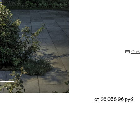
Спо
от 26 058,96 руб
Прихожая
>
>
тумбы
Детская мебель
>
>
Двери и перегородки
я ванных комнат
>