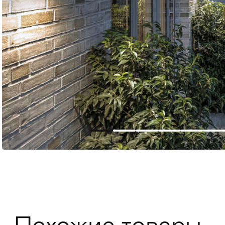
Мягкая мебель
Хранение
>
Кровати
Комоды и 
Столы
>
Мебель дл