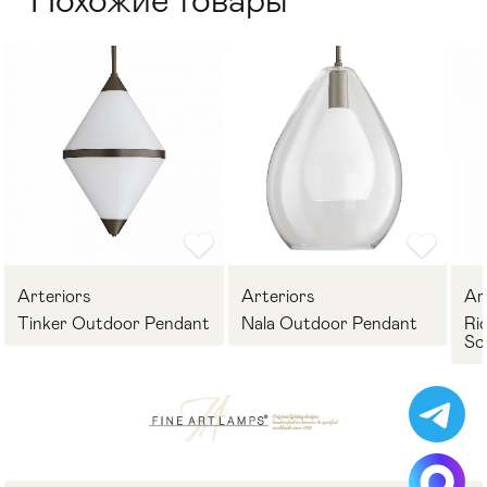
Похожие товары
Arteriors
Arteriors
Ar
Tinker Outdoor Pendant
Nala Outdoor Pendant
Ri
Sc