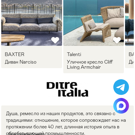
BAXTER
Talenti
B
Диван Narciso
Уличное кресло Cliff
Ди
Living Armchair
Душа, ремесло из наших продуктов, это связано с
традициями: отношение, которое сопровождает нас на
протяжении более 40 лет, длинная история опыта в
обрабатывающей промышленности.
Все товары бренда