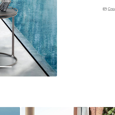
Спо
Прихожая
>
>
тумбы
Детская мебель
>
>
Двери и перегородки
я ванных комнат
>