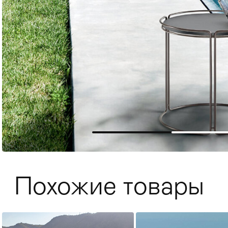
Мягкая мебель
Хранение
>
Похожие товары
Кровати
Комоды и 
Столы
>
Мебель дл