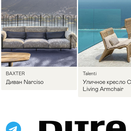
Стулья
>
BAXTER
Talenti
Диван Narciso
Уличное кресло Cl
Living Armchair