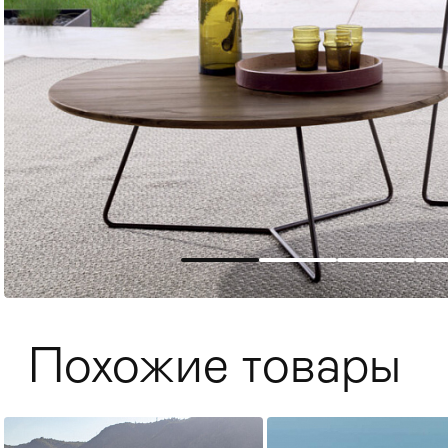
Мягкая мебель
Хранение
>
Похожие товары
Кровати
Комоды и 
Столы
>
Мебель дл