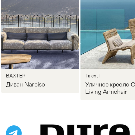
Стулья
>
BAXTER
Talenti
Диван Narciso
Уличное кресло Cl
Living Armchair