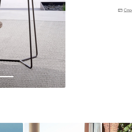
Спо
Прихожая
>
>
тумбы
Детская мебель
>
>
Двери и перегородки
я ванных комнат
>