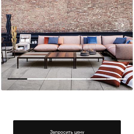
Мягкая мебель
Хранение
>
Кровати
Комоды и 
Столы
Мебель дл
>
Запросить цену